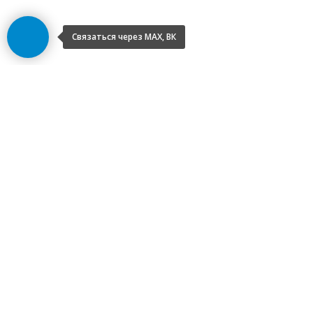
Связаться через МАХ, ВК
©2026 НПД Климова Ольга Владимировна —
клинический психолог. Все права защищены.
МАХ:
+7 966 112 09 69
,
Telegram