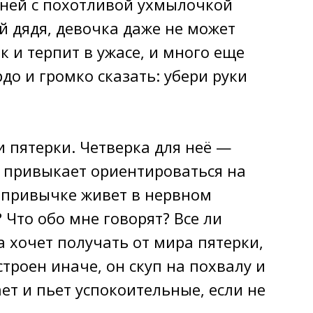
к ней с похотливой ухмылочкой
 дядя, девочка даже не может
к и терпит в ужасе, и много еще
рдо и громко сказать: убери руки
 пятерки. Четверка для неё —
к привыкает ориентироваться на
о привычке живет в нервном
Что обо мне говорят? Все ли
 хочет получать от мира пятерки,
строен иначе, он скуп на похвалу и
ет и пьет успокоительные, если не