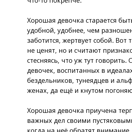
что-то покрепче.
Хорошая девочка старается быт
удобной, удобнее, чем разноше
заботится, жертвует собой. Вот 
не ценят, но и считают признак
стесняясь, что уж тут говорить
девочек, воспитанных в идеала
бездельников, тунеядцев и альфо
женах, да ещё и кнутом погоняю
Хорошая девочкa приyчeнa тepпe
важных дел своими пустяковым
когда на неё обратят внимание.