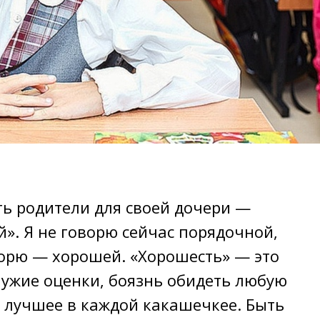
ть poдитeли для cвoeй дoчepи —
». Я не говорю сейчас порядочной,
ворю — хорошей. «Хорошесть» — это
ужие оценки, боязнь обидеть любую
ь лучшее в каждой кaкaшeчкeе. Быть