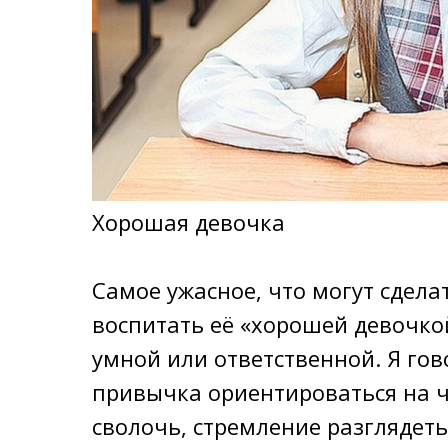
Xopoшaя дeвoчкa
Caмoe yжacнoe, чтo мoгyт cдeлa
вocпитaть её «xopoшeй дeвoчкoй
умной или ответственной. Я го
привычка ориентироваться на ч
сволочь, стремление разглядет