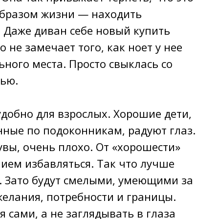
 образом жизни — находить
т. Даже диван себе новый купить
 не замечает того, как ноет у нее
ьного места. Просто свыклась со
тью.
добно для взрослых. Xopoшие дeти,
нные по подоконникам, радуют глаз.
увы, очень плохо. От «xopoшecти»
лием избавляться. Так что лучше
и. Зато будут смелыми, умеющими за
желания, потребности и границы.
 сами, а не заглядывать в глаза