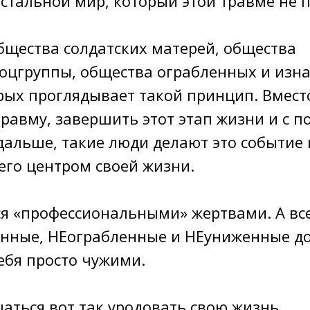
стальной мир, который этой травме не п
бщества солдатских матерей, общества
соцгруппы, общества ограбленных и изн
рых проглядывает такой принцип. Вместо
равму, завершить этот этап жизни и с 
дальше, такие люди делают это событие 
его центром своей жизни.
ся «профессиональными» жертвами. А вс
нные, НЕограбленные и НЕуниженные д
ебя просто чужими.
аться вот так уродовать свою жизнь.