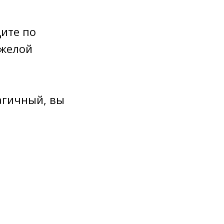
дите по
яжелой
агичный, вы