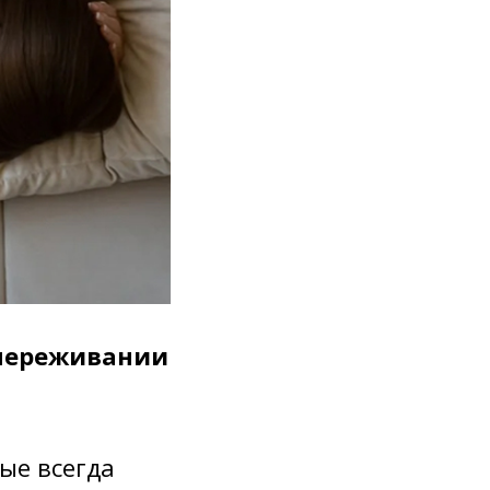
 переживании
рые всегда