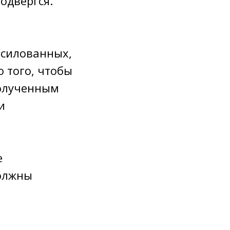
одвергся.
асилованных,
 того, чтобы
полученным
и
е
олжны