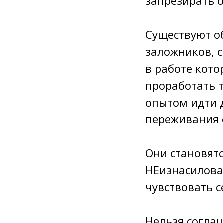
запрезирать о
Существуют о
заложников, 
в работе кото
проработать т
опытом идти 
переживания 
Они становят
НЕизнасилова
чувствовать с
Нельзя соглаш