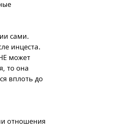
жные
ии сами.
сле инцеста.
 НЕ может
я, то она
ся вплоть до
ми отношения