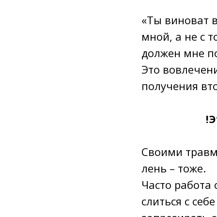
«Ты виноват в
мной, а не с 
должен мне по
Это вовлечен
получения вт
!
Своими травма
лень – тоже.
Часто работа 
слиться с себ