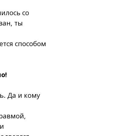
чилось со
зан, ты
ется способом
о!
ь. Да и кому
травмой,
 и